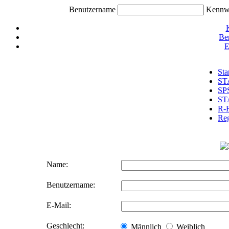
Benutzername
Kennw
Be
E
Sta
ST
SP
ST
R-
Reg
Name:
Benutzername:
E-Mail:
Geschlecht:
Männlich
Weiblich